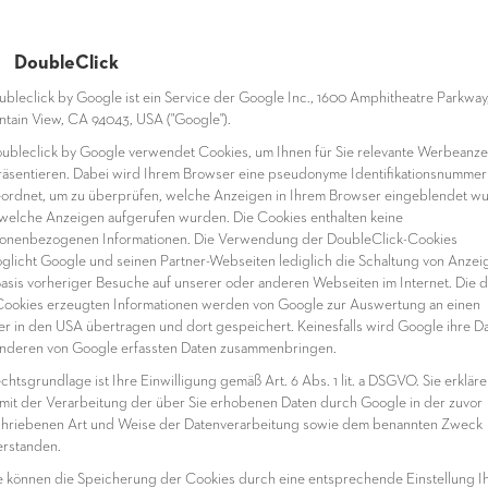
 DoubleClick
oubleclick by Google ist ein Service der Google Inc., 1600 Amphitheatre Parkway
tain View, CA 94043, USA ("Google").
oubleclick by Google verwendet Cookies, um Ihnen für Sie relevante Werbeanz
räsentieren. Dabei wird Ihrem Browser eine pseudonyme Identifikationsnummer 
ordnet, um zu überprüfen, welche Anzeigen in Ihrem Browser eingeblendet w
welche Anzeigen aufgerufen wurden. Die Cookies enthalten keine
onenbezogenen Informationen. Die Verwendung der DoubleClick-Cookies
glicht Google und seinen Partner-Webseiten lediglich die Schaltung von Anzei
Basis vorheriger Besuche auf unserer oder anderen Webseiten im Internet. Die 
Cookies erzeugten Informationen werden von Google zur Auswertung an einen
er in den USA übertragen und dort gespeichert. Keinesfalls wird Google ihre D
anderen von Google erfassten Daten zusammenbringen.
echtsgrundlage ist Ihre Einwilligung gemäß Art. 6 Abs. 1 lit. a DSGVO. Sie erkläre
 mit der Verarbeitung der über Sie erhobenen Daten durch Google in der zuvor
hriebenen Art und Weise der Datenverarbeitung sowie dem benannten Zweck
erstanden.
ie können die Speicherung der Cookies durch eine entsprechende Einstellung I