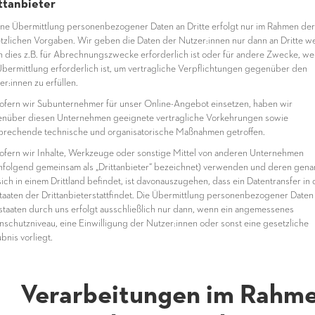
ttanbieter
ine Übermittlung personenbezogener Daten an Dritte erfolgt nur im Rahmen der
tzlichen Vorgaben. Wir geben die Daten der Nutzer:innen nur dann an Dritte we
 dies z.B. für Abrechnungszwecke erforderlich ist oder für andere Zwecke, w
Übermittlung erforderlich ist, um vertragliche Verpflichtungen gegenüber den
er:innen zu erfüllen.
ofern wir Subunternehmer für unser Online-Angebot einsetzen, haben wir
nüber diesen Unternehmen geeignete vertragliche Vorkehrungen sowie
prechende technische und organisatorische Maßnahmen getroffen.
ofern wir Inhalte, Werkzeuge oder sonstige Mittel von anderen Unternehmen
hfolgend gemeinsam als „Drittanbieter“ bezeichnet) verwenden und deren gena
sich in einem Drittland befindet, ist davonauszugehen, dass ein Datentransfer in 
staaten der Drittanbieterstattfindet. Die Übermittlung personenbezogener Daten 
tstaaten durch uns erfolgt ausschließlich nur dann, wenn ein angemessenes
nschutzniveau, eine Einwilligung der Nutzer:innen oder sonst eine gesetzliche
bnis vorliegt.
 Verarbeitungen im Rahm