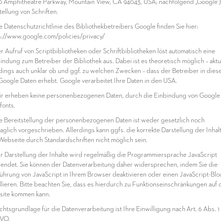
0 Amphitheatre Parkway, Mountain View, CA 94043, USA; nachfolgend „Google“)
tellung von Schriften.
ie Datenschutzrichtlinie des Bibliothekbetreibers Google finden Sie hier:
s://www.google.com/policies/privacy/
er Aufruf von Scriptbibliotheken oder Schriftbibliotheken löst automatisch eine
indung zum Betreiber der Bibliothek aus. Dabei ist es theoretisch möglich – aktu
rdings auch unklar ob und ggf. zu welchen Zwecken – dass der Betreiber in dies
 Google Daten erhebt. Google verarbeitet Ihre Daten in den USA.
ir erheben keine personenbezogenen Daten, durch die Einbindung von Google
onts.
ie Bereitstellung der personenbezogenen Daten ist weder gesetzlich noch
raglich vorgeschrieben. Allerdings kann ggfs. die korrekte Darstellung der Inhal
Webseite durch Standardschriften nicht möglich sein.
ur Darstellung der Inhalte wird regelmäßig die Programmiersprache JavaScript
endet. Sie können der Datenverarbeitung daher widersprechen, indem Sie die
ührung von JavaScript in Ihrem Browser deaktivieren oder einen JavaScript-Blo
allieren. Bitte beachten Sie, dass es hierdurch zu Funktionseinschränkungen auf 
ite kommen kann.
echtsgrundlage für die Datenverarbeitung ist Ihre Einwilligung nach Art. 6 Abs. 1 
VO.