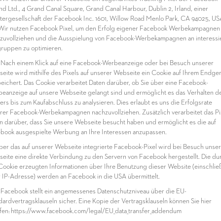
and Ltd., 4 Grand Canal Square, Grand Canal Harbour, Dublin 2, Irland, einer
tergesellschaft der Facebook Inc. 1601, Willow Road Menlo Park, CA 94025, US
 Wir nutzen Facebook Pixel, um den Erfolg eigener Facebook Werbekampagnen
zuvollziehen und die Ausspielung von Facebook-Werbekampagnen an interessi
gruppen zu optimieren.
ach einem Klick auf eine Facebook-Werbeanzeige oder bei Besuch unserer
eite wird mithilfe des Pixels auf unserer Webseite ein Cookie auf Ihrem Endger
eichert. Das Cookie verarbeitet Daten darüber, ob Sie über eine Facebook-
eanzeige auf unsere Webseite gelangt sind und ermöglicht es das Verhalten d
ers bis zum Kaufabschluss zu analysieren. Dies erlaubt es uns die Erfolgsrate
rer Facebook-Werbekampagnen nachzuvollziehen. Zusätzlich verarbeitet das Pi
n darüber, dass Sie unsere Webseite besucht haben und ermöglicht es die auf
book ausgespielte Werbung an Ihre Interessen anzupassen.
ber das auf unserer Webseite integrierte Facebook-Pixel wird bei Besuch unser
eite eine direkte Verbindung zu den Servern von Facebook hergestellt. Die du
Cookie erzeugten Informationen über Ihre Benutzung dieser Website (einschließ
r IP-Adresse) werden an Facebook in die USA übermittelt.
acebook stellt ein angemessenes Datenschutzniveau über die EU-
dardvertragsklauseln sicher. Eine Kopie der Vertragsklauseln können Sie hier
fen: https://www.facebook.com/legal/EU_data_transfer_addendum