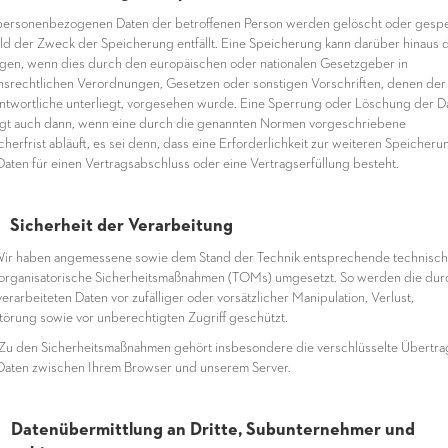
personenbezogenen Daten der betroffenen Person werden gelöscht oder gespe
ld der Zweck der Speicherung entfällt. Eine Speicherung kann darüber hinaus 
lgen, wenn dies durch den europäischen oder nationalen Gesetzgeber in
nsrechtlichen Verordnungen, Gesetzen oder sonstigen Vorschriften, denen der
ntwortliche unterliegt, vorgesehen wurde. Eine Sperrung oder Löschung der D
lgt auch dann, wenn eine durch die genannten Normen vorgeschriebene
cherfrist abläuft, es sei denn, dass eine Erforderlichkeit zur weiteren Speicheru
Daten für einen Vertragsabschluss oder eine Vertragserfüllung besteht.
 Sicherheit der Verarbeitung
ir haben angemessene sowie dem Stand der Technik entsprechende technisc
organisatorische Sicherheitsmaßnahmen (TOMs) umgesetzt. So werden die dur
verarbeiteten Daten vor zufälliger oder vorsätzlicher Manipulation, Verlust,
törung sowie vor unberechtigten Zugriff geschützt.
u den Sicherheitsmaßnahmen gehört insbesondere die verschlüsselte Übertr
Daten zwischen Ihrem Browser und unserem Server.
 Datenübermittlung an Dritte, Subunternehmer und