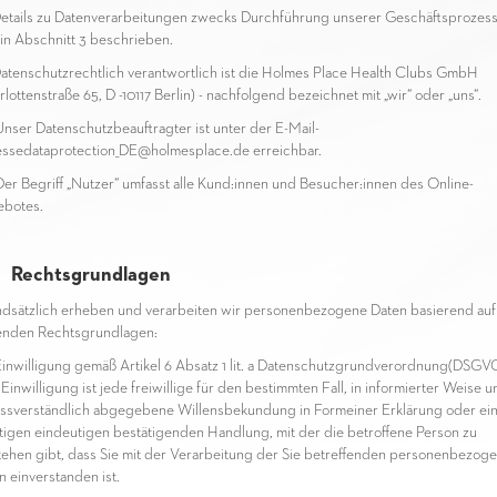
etails zu Datenverarbeitungen zwecks Durchführung unserer Geschäftsprozes
 in Abschnitt 3 beschrieben.
atenschutzrechtlich verantwortlich ist die Holmes Place Health Clubs GmbH
lottenstraße 65, D -10117 Berlin) - nachfolgend bezeichnet mit „wir“ oder „uns“.
nser Datenschutzbeauftragter ist unter der E-Mail-
ssedataprotection_DE@holmesplace.de erreichbar.
er Begriff „Nutzer“ umfasst alle Kund:innen und Besucher:innen des Online-
botes.
 Rechtsgrundlagen
dsätzlich erheben und verarbeiten wir personenbezogene Daten basierend auf
enden Rechtsgrundlagen:
inwilligung gemäß Artikel 6 Absatz 1 lit. a Datenschutzgrundverordnung(DSGVO
Einwilligung ist jede freiwillige für den bestimmten Fall, in informierter Weise u
ssverständlich abgegebene Willensbekundung in Formeiner Erklärung oder ei
tigen eindeutigen bestätigenden Handlung, mit der die betroffene Person zu
tehen gibt, dass Sie mit der Verarbeitung der Sie betreffenden personenbezog
n einverstanden ist.