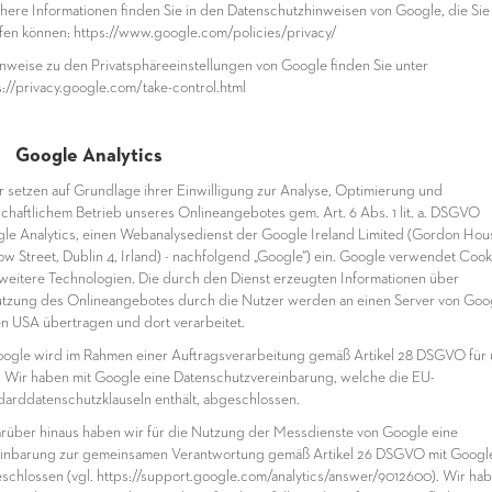
ähere Informationen finden Sie in den Datenschutzhinweisen von Google, die Sie 
fen können: https://www.google.com/policies/privacy/
inweise zu den Privatsphäreeinstellungen von Google finden Sie unter
s://privacy.google.com/take-control.html
 Google Analytics
ir setzen auf Grundlage ihrer Einwilligung zur Analyse, Optimierung und
schaftlichem Betrieb unseres Onlineangebotes gem. Art. 6 Abs. 1 lit. a. DSGVO
le Analytics, einen Webanalysedienst der Google Ireland Limited (Gordon Hou
ow Street, Dublin 4, Irland) - nachfolgend „Google“) ein. Google verwendet Cook
weitere Technologien. Die durch den Dienst erzeugten Informationen über
tzung des Onlineangebotes durch die Nutzer werden an einen Server von Goo
en USA übertragen und dort verarbeitet.
oogle wird im Rahmen einer Auftragsverarbeitung gemäß Artikel 28 DSGVO für 
g. Wir haben mit Google eine Datenschutzvereinbarung, welche die EU-
darddatenschutzklauseln enthält, abgeschlossen.
arüber hinaus haben wir für die Nutzung der Messdienste von Google eine
inbarung zur gemeinsamen Verantwortung gemäß Artikel 26 DSGVO mit Googl
schlossen (vgl. https://support.google.com/analytics/answer/9012600). Wir hab