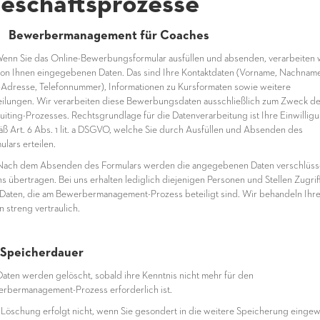
eschäftsprozesse
1 Bewerbermanagement für Coaches
enn Sie das Online-Bewerbungsformular ausfüllen und absenden, verarbeiten 
von Ihnen eingegebenen Daten. Das sind Ihre Kontaktdaten (Vorname, Nachname
-Adresse, Telefonnummer), Informationen zu Kursformaten sowie weitere
eilungen. Wir verarbeiten diese Bewerbungsdaten ausschließlich zum Zweck d
uiting-Prozesses. Rechtsgrundlage für die Datenverarbeitung ist Ihre Einwillig
ß Art. 6 Abs. 1 lit. a DSGVO, welche Sie durch Ausfüllen und Absenden des
ulars erteilen.
ach dem Absenden des Formulars werden die angegebenen Daten verschlüsse
ns übertragen. Bei uns erhalten lediglich diejenigen Personen und Stellen Zugriff
 Daten, die am Bewerbermanagement-Prozess beteiligt sind. Wir behandeln Ihr
n streng vertraulich.
Speicherdauer
Daten werden gelöscht, sobald ihre Kenntnis nicht mehr für den
rbermanagement-Prozess erforderlich ist.
 Löschung erfolgt nicht, wenn Sie gesondert in die weitere Speicherung eingewi