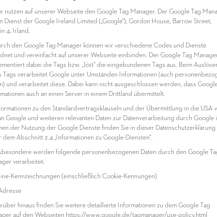
ir nutzen auf unserer Webseite den Google Tag Manager. Der Google Tag Man
ein Dienst der Google Ireland Limited („Google“), Gordon House, Barrow Street,
n 4, Irland.
urch den Google Tag Manager können wir verschiedene Codes und Dienste
dnet und vereinfacht auf unserer Webseite einbinden. Der Google Tag Manage
ementiert dabei die Tags bzw. „löst“ die eingebundenen Tags aus. Beim Auslöse
s Tags verarbeitet Google unter Umständen Informationen (auch personenbezo
n) und verarbeitet diese. Dabei kann nicht ausgeschlossen werden, dass Google
rmationen auch an einen Server in einem Drittland übermittelt.
nformationen zu den Standardvertragsklauseln und der Übermittlung in die USA 
an Google und weiteren relevanten Daten zur Datenverarbeitung durch Google 
en der Nutzung der Google Dienste finden Sie in dieser Datenschutzerklärung
r dem Abschnitt 2.4 „Informationen zu Google-Diensten“.
nsbesondere werden folgende personenbezogenen Daten durch den Google Ta
ger verarbeitet:
line-Kennzeichnungen (einschließlich Cookie-Kennungen)
-Adresse
arüber hinaus finden Sie weitere detaillierte Informationen zu dem Google Tag
ger auf den Webseiten https://www.google.de/tagmanager/use-policy.html