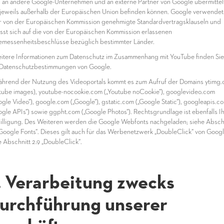
 an andere Google-Unternehmen und an externe Partner von Google übermittelt
 jeweils außerhalb der Europäischen Union befinden können. Google verwendet
r von der Europäischen Kommission genehmigte Standardvertragsklauseln und
ässt sich auf die von der Europäischen Kommission erlassenen
messenheitsbeschlüsse bezüglich bestimmter Länder.
eitere Informationen zum Datenschutz im Zusammenhang mit YouTube finden Sie
Datenschutzbestimmungen von Google.
ährend der Nutzung des Videoportals kommt es zum Aufruf der Domains ytimg
tube images), youtube-nocookie.com („Youtube noCookie“), googlevideo.com
ogle Video“), google.com („Google“), gstatic.com („Google Static“), googleapis.c
ogle APIs“) sowie ggpht.com („Google Photos“). Rechtsgrundlage ist ebenfalls I
illigung. Des Weiteren werden die Google Webfonts nachgeladen; siehe Absch
„Google Fonts“. Dieses gilt auch für das Werbenetzwerk „DoubleClick“ von Googl
e Abschnitt 2.9 „DoubleClick“.
. Verarbeitung zwecks
urchführung unserer