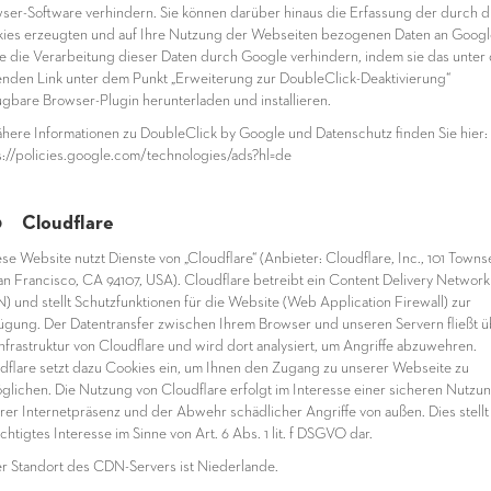
ser-Software verhindern. Sie können darüber hinaus die Erfassung der durch d
ies erzeugten und auf Ihre Nutzung der Webseiten bezogenen Daten an Googl
e die Verarbeitung dieser Daten durch Google verhindern, indem sie das unter
enden Link unter dem Punkt „Erweiterung zur DoubleClick-Deaktivierung“
ügbare Browser-Plugin herunterladen und installieren.
ähere Informationen zu DoubleClick by Google und Datenschutz finden Sie hier:
s://policies.google.com/technologies/ads?hl=de
0 Cloudflare
iese Website nutzt Dienste von „Cloudflare“ (Anbieter: Cloudflare, Inc., 101 Town
San Francisco, CA 94107, USA). Cloudflare betreibt ein Content Delivery Network
) und stellt Schutzfunktionen für die Website (Web Application Firewall) zur
ügung. Der Datentransfer zwischen Ihrem Browser und unseren Servern fließt ü
Infrastruktur von Cloudflare und wird dort analysiert, um Angriffe abzuwehren.
dflare setzt dazu Cookies ein, um Ihnen den Zugang zu unserer Webseite zu
glichen. Die Nutzung von Cloudflare erfolgt im Interesse einer sicheren Nutzu
rer Internetpräsenz und der Abwehr schädlicher Angriffe von außen. Dies stellt
htigtes Interesse im Sinne von Art. 6 Abs. 1 lit. f DSGVO dar.
er Standort des CDN-Servers ist Niederlande.