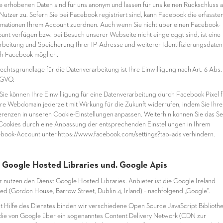
ie erhobenen Daten sind für uns anonym und lassen für uns keinen Rückschluss a
Nutzer zu. Sofern Sie bei Facebook registriert sind, kann Facebook die erfasste
rmationen Ihrem Account zuordnen. Auch wenn Sie nicht über einen Facebook-
unt verfügen bzw. bei Besuch unserer Webseite nicht eingeloggt sind, ist eine
rbeitung und Speicherung Ihrer IP-Adresse und weiterer Identifizierungsdaten
h Facebook möglich.
echtsgrundlage für die Datenverarbeitung ist Ihre Einwilligung nach Art. 6 Abs. 1 
SGVO.
ie können Ihre Einwilligung für eine Datenverarbeitung durch Facebook Pixel f
re Webdomain jederzeit mit Wirkung für die Zukunft widerrufen, indem Sie Ihre
erenzen in unseren Cookie-Einstellungen anpassen. Weiterhin können Sie das S
Cookies durch eine Anpassung der entsprechenden Einstellungen in Ihrem
book-Account unter https://www.facebook.com/settings?tab=ads verhindern.
3 Google Hosted Libraries und. Google Apis
ir nutzen den Dienst Google Hosted Libraries. Anbieter ist die Google Ireland
ted (Gordon House, Barrow Street, Dublin 4, Irland) – nachfolgend „Google“.
it Hilfe des Dienstes binden wir verschiedene Open Source JavaScript Biblioth
 die von Google über ein sogenanntes Content Delivery Network (CDN zur