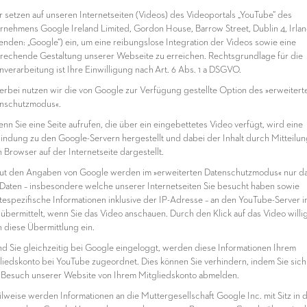
ir setzen auf unseren Internetseiten (Videos) des Videoportals „YouTube“ des
rnehmens Google Ireland Limited, Gordon House, Barrow Street, Dublin 4, Irlan
enden: „Google“) ein, um eine reibungslose Integration der Videos sowie eine
rechende Gestaltung unserer Webseite zu erreichen. Rechtsgrundlage für die
nverarbeitung ist Ihre Einwilligung nach Art. 6 Abs. 1 a DSGVO.
ierbei nutzen wir die von Google zur Verfügung gestellte Option des »erweitert
nschutzmodus«.
enn Sie eine Seite aufrufen, die über ein eingebettetes Video verfügt, wird eine
indung zu den Google-Servern hergestellt und dabei der Inhalt durch Mitteilun
n Browser auf der Internetseite dargestellt.
aut den Angaben von Google werden im »erweiterten Datenschutzmodus« nur d
 Daten – insbesondere welche unserer Internetseiten Sie besucht haben sowie
tespezifische Informationen inklusive der IP-Adresse – an den YouTube-Server i
übermittelt, wenn Sie das Video anschauen. Durch den Klick auf das Video willi
n diese Übermittlung ein.
ind Sie gleichzeitig bei Google eingeloggt, werden diese Informationen Ihrem
liedskonto bei YouTube zugeordnet. Dies können Sie verhindern, indem Sie sich
Besuch unserer Website von Ihrem Mitgliedskonto abmelden.
eilweise werden Informationen an die Muttergesellschaft Google Inc. mit Sitz in 