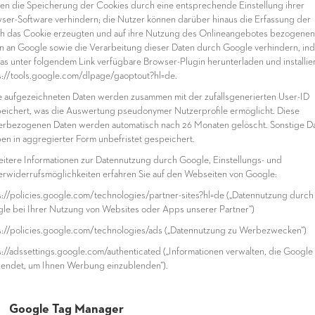
en die Speicherung der Cookies durch eine entsprechende Einstellung ihrer
ser-Software verhindern; die Nutzer können darüber hinaus die Erfassung der
h das Cookie erzeugten und auf ihre Nutzung des Onlineangebotes bezogenen
n an Google sowie die Verarbeitung dieser Daten durch Google verhindern, in
das unter folgendem Link verfügbare Browser-Plugin herunterladen und installie
s://tools.google.com/dlpage/gaoptout?hl=de.
ie aufgezeichneten Daten werden zusammen mit der zufallsgenerierten User-ID
eichert, was die Auswertung pseudonymer Nutzerprofile ermöglicht. Diese
erbezogenen Daten werden automatisch nach 26 Monaten gelöscht. Sonstige D
ben in aggregierter Form unbefristet gespeichert.
eitere Informationen zur Datennutzung durch Google, Einstellungs- und
rwiderrufsmöglichkeiten erfahren Sie auf den Webseiten von Google:
s://policies.google.com/technologies/partner-sites?hl=de („Datennutzung durch
le bei Ihrer Nutzung von Websites oder Apps unserer Partner“)
s://policies.google.com/technologies/ads („Datennutzung zu Werbezwecken“)
s://adssettings.google.com/authenticated („Informationen verwalten, die Google
endet, um Ihnen Werbung einzublenden“).
5 Google Tag Manager