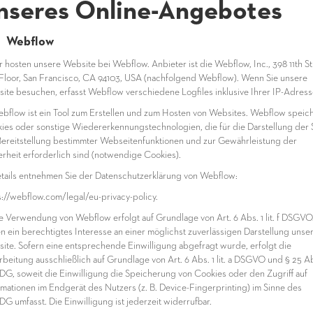
nseres Online-Angebotes
1 Webflow
ir hosten unsere Website bei Webflow. Anbieter ist die Webflow, Inc., 398 11th St
Floor, San Francisco, CA 94103, USA (nachfolgend Webflow). Wenn Sie unsere
ite besuchen, erfasst Webflow verschiedene Logfiles inklusive Ihrer IP-Adress
ebflow ist ein Tool zum Erstellen und zum Hosten von Websites. Webflow speich
ies oder sonstige Wiedererkennungstechnologien, die für die Darstellung der S
Bereitstellung bestimmter Webseitenfunktionen und zur Gewährleistung der
erheit erforderlich sind (notwendige Cookies).
etails entnehmen Sie der Datenschutzerklärung von Webflow:
s://webflow.com/legal/eu-privacy-policy.
ie Verwendung von Webflow erfolgt auf Grundlage von Art. 6 Abs. 1 lit. f DSGVO
n ein berechtigtes Interesse an einer möglichst zuverlässigen Darstellung unse
ite. Sofern eine entsprechende Einwilligung abgefragt wurde, erfolgt die
rbeitung ausschließlich auf Grundlage von Art. 6 Abs. 1 lit. a DSGVO und § 25 Ab
G, soweit die Einwilligung die Speicherung von Cookies oder den Zugriff auf
rmationen im Endgerät des Nutzers (z. B. Device-Fingerprinting) im Sinne des
G umfasst. Die Einwilligung ist jederzeit widerrufbar.