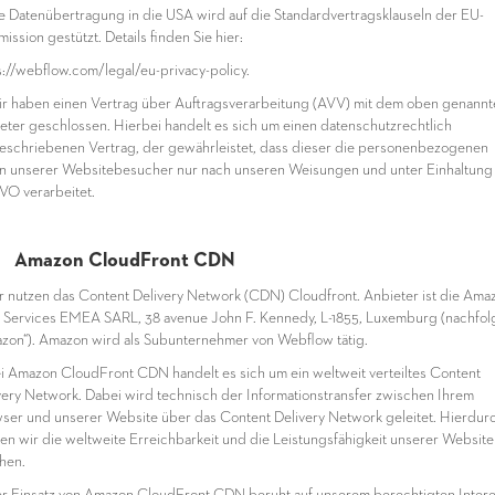
ie Datenübertragung in die USA wird auf die Standardvertragsklauseln der EU-
ssion gestützt. Details finden Sie hier:
s://webflow.com/legal/eu-privacy-policy.
ir haben einen Vertrag über Auftragsverarbeitung (AVV) mit dem oben genannt
eter geschlossen. Hierbei handelt es sich um einen datenschutzrechtlich
eschriebenen Vertrag, der gewährleistet, dass dieser die personenbezogenen
n unserer Websitebesucher nur nach unseren Weisungen und unter Einhaltung
O verarbeitet.
2 Amazon CloudFront CDN
ir nutzen das Content Delivery Network (CDN) Cloudfront. Anbieter ist die Ama
Services EMEA SARL, 38 avenue John F. Kennedy, L-1855, Luxemburg (nachfo
zon“). Amazon wird als Subunternehmer von Webflow tätig.
ei Amazon CloudFront CDN handelt es sich um ein weltweit verteiltes Content
very Network. Dabei wird technisch der Informationstransfer zwischen Ihrem
ser und unserer Website über das Content Delivery Network geleitet. Hierdur
en wir die weltweite Erreichbarkeit und die Leistungsfähigkeit unserer Website
hen.