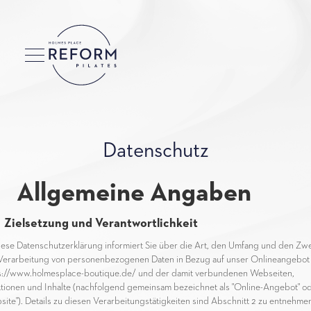
Datenschutz
 Allgemeine Angaben
 Zielsetzung und Verantwortlichkeit
iese Datenschutzerklärung informiert Sie über die Art, den Umfang und den Zw
Verarbeitung von personenbezogenen Daten in Bezug auf unser Onlineangebot
s://www.holmesplace-boutique.de/ und der damit verbundenen Webseiten,
tionen und Inhalte (nachfolgend gemeinsam bezeichnet als "Online-Angebot" o
site"). Details zu diesen Verarbeitungstätigkeiten sind Abschnitt 2 zu entnehmen