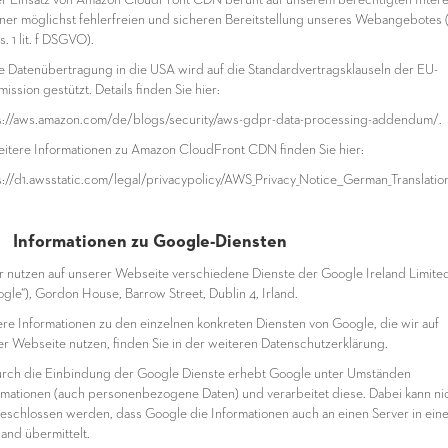
er Einsatz von Amazon CloudFront CDN beruht auf unserem berechtigten Inter
iner möglichst fehlerfreien und sicheren Bereitstellung unseres Webangebotes (
. 1 lit. f DSGVO).
ie Datenübertragung in die USA wird auf die Standardvertragsklauseln der EU-
ssion gestützt. Details finden Sie hier:
s://aws.amazon.com/de/blogs/security/aws-gdpr-data-processing-addendum/.
eitere Informationen zu Amazon CloudFront CDN finden Sie hier:
s://d1.awsstatic.com/legal/privacypolicy/AWS_Privacy_Notice__German_Translation
 Informationen zu Google-Diensten
ir nutzen auf unserer Webseite verschiedene Dienste der Google Ireland Limite
ogle“), Gordon House, Barrow Street, Dublin 4, Irland.
re Informationen zu den einzelnen konkreten Diensten von Google, die wir auf
er Webseite nutzen, finden Sie in der weiteren Datenschutzerklärung.
urch die Einbindung der Google Dienste erhebt Google unter Umständen
rmationen (auch personenbezogene Daten) und verarbeitet diese. Dabei kann ni
eschlossen werden, dass Google die Informationen auch an einen Server in ein
land übermittelt.