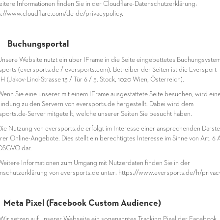
eitere Informationen finden Sie in der Cloudflare-Datenschutzerklärung:
s://www.cloudflare.com/de-de/privacypolicy.
1 Buchungsportal
nsere Website nutzt ein über IFrame in die Seite eingebettetes Buchungsyste
sports (eversports.de / eversports.com). Betreiber der Seiten ist die Eversport
 (Jakov-Lind-Strasse 13 / Tür 6 / 5. Stock, 1020 Wien, Österreich).
enn Sie eine unserer mit einem IFrame ausgestattete Seite besuchen, wird ein
indung zu den Servern von eversports.de hergestellt. Dabei wird dem
sports.de-Server mitgeteilt, welche unserer Seiten Sie besucht haben.
ie Nutzung von eversports.de erfolgt im Interesse einer ansprechenden Darste
rer Online-Angebote. Dies stellt ein berechtigtes Interesse im Sinne von Art. 6 A
f DSGVO dar.
eitere Informationen zum Umgang mit Nutzerdaten finden Sie in der
nschutzerklärung von eversports.de unter: https://www.eversports.de/h/privacy
2 Meta Pixel (Facebook Custom Audience)
ir setzen auf unserer Webseite ein sogenanntes Tracking Pixel der Facebook