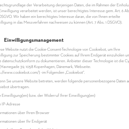
Rechtsgrundlage der Verarbeitung derjenigen Daten, die im Rahmen der Einhol
Einwilligung verarbeitet werden, ist unser berechtigtes Interesse gem. Art. 6 Abs
 f DSGVO. Wir haben ein berechtigtes Interesse daran, die von Ihnen erteilte
illigung in das Messverfahren nachweisen zu können (Art. 7 Abs. 1 DSGVO).
6 Einwilligungsmanagement
iese Website nutzt die Cookie-Consent-Technologie von Cookiebot, um Ihre
illigung zur Speicherung bestimmter Cookies auf Ihrem Endgerät einzuholen u
e datenschutzkonform zu dokumentieren. Anbieter dieser Technologie ist die C
(Havnegade 39, 1058 Kopenhagen, Dänemark, Webseite:
s://www.cookiebot.com/) -im Folgenden „Cookiebot“.
enn Sie unsere Website betreten, werden folgende personenbezogene Daten a
iebot übertragen:
re Einwilligung(en) bzw. der Widerruf Ihrer Einwilligung(en)
re IP-Adresse
formationen über Ihren Browser
formationen über Ihr Endgerät