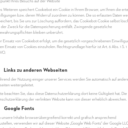
itpunkt Ihres Besuchs auf der Website
es Weiteren speichert Cookiebot ein Cookie in Ihrem Browser, um Ihnen die erte
illigungen bzw. deren Widerruf zuordnen zu können. Die so erfassten Daten w
eichert, bis Sie uns zur Löschung auffordern, das Cookiebot-Cookie selbst lös
 der Zweck für die Datenspeicherung entfällt. Zwingende gesetzliche
ewahrungspflichten bleiben unberührt.
er Einsatz von Cookiebot erfolgt, um die gesetzlich vorgeschriebenen Einwillig
en Einsatz von Cookies einzuholen. Rechtsgrundlage hierfür ist Art. 6 Abs. 1 S. 1 l
VO.
 Links zu anderen Webseiten
ährend der Nutzung einiger unserer Services werden Sie automatisch auf ander
eiten weitergeleitet.
itte beachten Sie, dass diese Datenschutzerklärung dort keine Gültigkeit hat. Die
nschutzerklärung der verlinkten Website kann von dieser erheblich abweichen.
8 Google Fonts
m unsere Inhalte browserübergreifend korrekt und grafisch ansprechend
ustellen, verwenden wir auf dieser Website „Google Web Fonts“ der Google LL