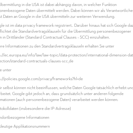
Übermittlung in die USA ist dabei abhängig davon, in welcher Funktion
onenbezogene Daten übermittelt werden. Dabei können wir als Verantwortliche
st Daten an Google in die USA übermitteln zur weiteren Verwendung.
le ist im data privacy framework registriert.. Darüber hinaus hat sich Google da
flichtet die Standardvertragsklauseln für die Übermittlung personenbezogener
n in Drittländer (Standard Contractual Clauses – SCC) einzuhalten.
re Informationen zu den Standardvertragsklauseln erhalten Sie unter
s://ec.europa.eu/info/law/law-topic/data-protection/international-dimension-dat
ection/standard-contractuals-clauses-scc_de
e unter
s://policies.google.com/privacy/frameworks?hl=de
ir selbst können nicht beeinflussen, welche Daten Google tatsächlich erhebt un
rbeitet. Google gibt jedoch an, dass grundsätzlich unter anderen folgende
rmationen (auch personenbezogene Daten) verarbeitet werden können:
otokolldaten (insbesondere die IP-Adresse)
andortbezogene Informationen
ndeutige Applikationsnummern