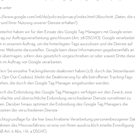
e unter
s://www.google.com/intl/de/policies/privacy/index.html (Abschnitt „Daten, die 
rund Ihrer Nutzung unserer Dienste erhalten“).
eiterhin haben wir für den Einsatz des Google Tag Managers mit Google einen
rag zur Auftragsverarbeitung geschlossen (Art. 28 DSGVO). Google verarbeitet
n in unserem Auftrag, um die hinterlegten Tags auszulösen und die Dienste auf
rer Webseite darzustellen. Google kann diese Informationen gegebenenfalls an
te übertragen, sofern dies gesetzlich vorgeschrieben ist oder soweit Dritte dies
n im Auftrag von Google verarbeiten.
ofern Sie einzelne Trackingdienste deaktiviert haben (z.B. durch das Setzenlassen
s Opt-Out-Cookies), bleibt die Deaktivierung für alle betroffenen Tracking-Tags
ehen, die durch den Google Tag Manager eingebunden werden.
urch die Einbindung des Google Tag Managers verfolgen wir den Zweck, eine
infachte und übersichtliche Einbindung verschiedener Dienste vornehmen zu
en. Darüber hinaus optimiert die Einbindung des Google Tag Managers die
zeiten der verschiedenen Dienste
echtsgrundlage für die hier beschriebene Verarbeitung personenbezogener Da
ahmen des Messverfahrens ist eine von Ihnen ausdrücklich erteilte Einwilligung
ß Art. 6 Abs. 1 lit. a DSGVO.