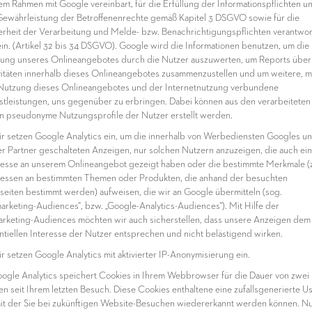
em Rahmen mit Google vereinbart, für die Erfüllung der Informationspflichten un
Gewährleistung der Betroffenenrechte gemäß Kapitel 3 DSGVO sowie für die
erheit der Verarbeitung und Melde- bzw. Benachrichtigungspflichten verantwor
ein. (Artikel 32 bis 34 DSGVO). Google wird die Informationen benutzen, um die
ung unseres Onlineangebotes durch die Nutzer auszuwerten, um Reports über
vitäten innerhalb dieses Onlineangebotes zusammenzustellen und um weitere, m
Nutzung dieses Onlineangebotes und der Internetnutzung verbundene
stleistungen, uns gegenüber zu erbringen. Dabei können aus den verarbeiteten
n pseudonyme Nutzungsprofile der Nutzer erstellt werden.
ir setzen Google Analytics ein, um die innerhalb von Werbediensten Googles u
er Partner geschalteten Anzeigen, nur solchen Nutzern anzuzeigen, die auch ein
resse an unserem Onlineangebot gezeigt haben oder die bestimmte Merkmale (z
ressen an bestimmten Themen oder Produkten, die anhand der besuchten
eiten bestimmt werden) aufweisen, die wir an Google übermitteln (sog.
arketing-Audiences“, bzw. „Google-Analytics-Audiences“). Mit Hilfe der
rketing-Audiences möchten wir auch sicherstellen, dass unsere Anzeigen dem
ntiellen Interesse der Nutzer entsprechen und nicht belästigend wirken.
ir setzen Google Analytics mit aktivierter IP-Anonymisierung ein.
oogle Analytics speichert Cookies in Ihrem Webbrowser für die Dauer von zwei
en seit Ihrem letzten Besuch. Diese Cookies enthaltene eine zufallsgenerierte Us
mit der Sie bei zukünftigen Website-Besuchen wiedererkannt werden können. Nu