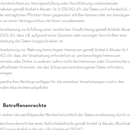
rforderlichkeit zur Vertragserfüllung oder Durchführung vorbereitender
ahmen gemäß Artikel 6 Absatz 1 lit. b DSGVO, d.h. die Daten sind erforderlich, 
die vertraglichen Pflichten Ihnen gegenüber erfüllen können oder wir benötigen
n um einen Vertragsschluss mit Ihnen vorzubereiten.
erarbeitung zur Erfüllung einer rechtlichen Verpflichtung gemäß Artikel6 Absatz 
GVO, d.h. dass z.B. aufgrund eines Gesetzes oder sonstiger Vorschriften eine
rbeitung der Daten vorgeschrieben ist.
erarbeitung zur Wahrung berechtigter Interessen gemäß Artikel 6 Absatz1 lit. f
O, d.h. dass die Verarbeitung erforderlich ist, um berechtigte Interessen
rerseits oder Dritter zu wahren, sofern nicht die Interessen oder Grundrechte 
dfreiheiten Ihrerseits, die den Schutz personenbezogener Daten erfordern,
wiegen.
spezifischen Rechtsgrundlagen für die einzelnen Verarbeitungen sind in den
enden Abschnitten aufgeführt.
 Betroffenenrechte
n stehen die nachfolgenden Rechte hinsichtlich der Datenverarbeitung durch un
eschwerderecht bei einer Aufsichtsbehörde gemäß Artikel 13 Absatz 2Buchsta
O sowie Artikel 14 Absatz 2 Buchstabe e) DSGVO