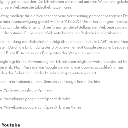
ügung gestellt werden. Die Bibliotheken werden auf unseren Webserver gelade
 unsere Webseite die Bibliothek nutzen kann.
echtsgrundlage für die hier beschriebene Verarbeitung personenbezogener Da
die Interessenabwägung gemäß Art. 6 (1) (f) DSGVO. Unser berechtigtes Interess
t bspw. in der effizienten und performanten Bereitstellung der Webseite sowie da
für die optimale Funktion der Webseite benötigten Bibliotheken einzubinden.
ie Einbindung der Bibliotheken erfolgt über eine Schnittstelle („API“) zu den Goo
sten. Durch die Einbindung der Bibliotheken erhebt Google personenbezogen
n; z.B. die IP-Adresse des Endgerätes der Webseitenbesucher.
oogle legt für die Verwendung der Bibliotheken möglicherweise Cookies auf Ih
erät ab. Nach Aussage von Google werden diese Cookies ausschließlich aus
den der Sicherheit und der Missbrauchsprävention genutzt.
eiter Informationen zu den Diensten von Google finden Sie hier:
tps://policies.google.com/privacy
tps://developers.google.com/speed/libraries
tps://developers.google.com/speed/libraries/terms
4 Youtube